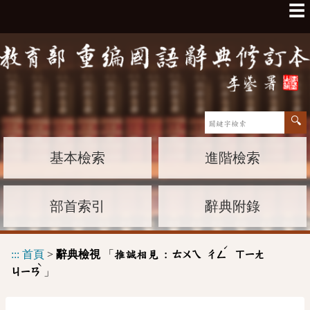
☰
基本檢索
進階檢索
部首索引
辭典附錄
ˊ
:::
首頁
>
辭典檢視
「
推誠相見 :
ㄊㄨㄟ
ㄔㄥ
ㄒㄧㄤ
ˋ
」
ㄐㄧㄢ