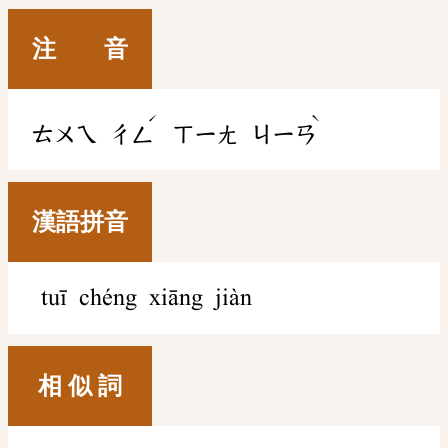
注 音
ˊ
ˋ
ㄊㄨㄟ
ㄔㄥ
ㄒㄧㄤ
ㄐㄧㄢ
漢語拼音
tuī chéng xiāng jiàn
相 似 詞