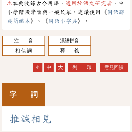
⚠
本典收錄古今用語，
適用於語文研究者
，中
小學階段學習與一般民眾，建議使用《
國語辭
典簡編本
》、《
國語小字典
》。
注 音
漢語拼音
相 似 詞
釋 義
大
中
列 印
意見回饋
小
字 詞
推
誠
相
見