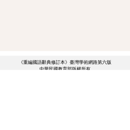
《重編國語辭典修訂本》臺灣學術網路第六版
中華民國教育部版權所有
:::
個資法及隱私聲明
|
辭典公眾授權網
|
意見交流
|
網網相連
三峽總院區地址：新北市三峽區三樹路2號、
︿
臺北院區地址：臺北市大安區和平東路一段179號、
臺中院區地址：臺中市豐原區師範街67號
電話總機：(02)7740-7890、
傳真：(02)7740-7064、
TANet VoIP：9009-7890