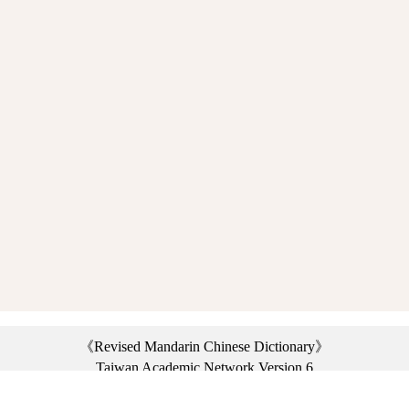
《Revised Mandarin Chinese Dictionary》
Taiwan Academic Network Version 6
©2021 Ministry of Education, R.O.C. All rights reserved.