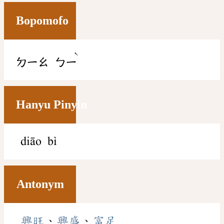
Bopomofo
ˋ
ㄉㄧㄠ
ㄅㄧ
Hanyu Pinyin
diāo bì
Antonym
興旺
、
興盛
、
富足