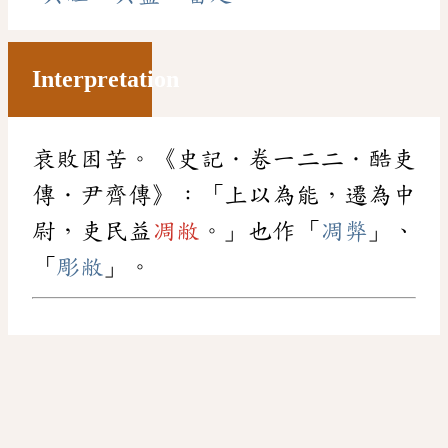
Interpretation
衰敗困苦。《史記．卷一二二．酷吏
傳．尹齊傳》：「上以為能，遷為中
尉，吏民益
凋敝
。」也作「
凋弊
」、
「
彫敝
」。