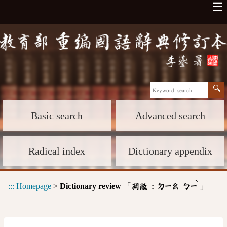
☰
Basic search
Advanced search
Radical index
Dictionary appendix
ˋ
:::
Homepage
>
Dictionary review
「
」
凋敝 :
ㄉㄧㄠ
ㄅㄧ