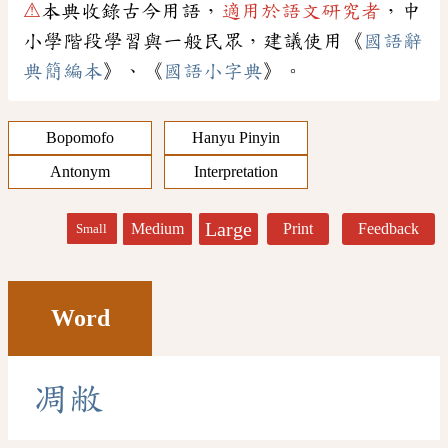
⚠
本典收錄古今用語，
適用於語文研究者
，中
小學階段學習與一般民眾，建議使用《
國語辭
典簡編本
》、《
國語小字典
》。
Bopomofo
Hanyu Pinyin
Antonym
Interpretation
Large
Medium
Print
Feedback
Small
Word
凋
敝