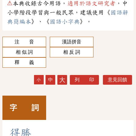
⚠
本典收錄古今用語，
適用於語文研究者
，中
小學階段學習與一般民眾，建議使用《
國語辭
典簡編本
》、《
國語小字典
》。
注 音
漢語拼音
相 似 詞
相 反 詞
釋 義
大
中
列 印
意見回饋
小
字 詞
得
勝