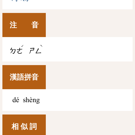
注 音
ˊ
ˋ
ㄉㄜ
ㄕㄥ
漢語拼音
dé shèng
相 似 詞