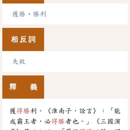
獲勝
、
勝利
相 反 詞
失敗
釋 義
獲
得勝
利。《淮南子．詮言》：「能
成霸王者，必
得勝
者也。」《三國演