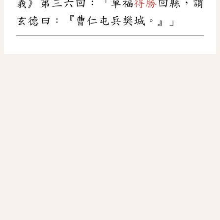
義》第三六回：「單福
得勝
回縣，謂
玄德曰：『曹仁屯兵樊城。』」