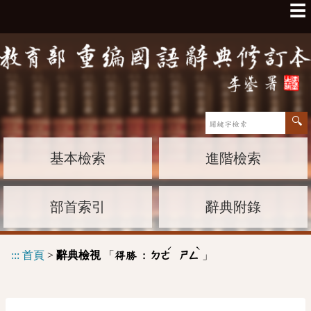
☰
基本檢索
進階檢索
部首索引
辭典附錄
ˊ
ˋ
:::
首頁
>
辭典檢視
「
」
得勝 :
ㄉㄜ
ㄕㄥ