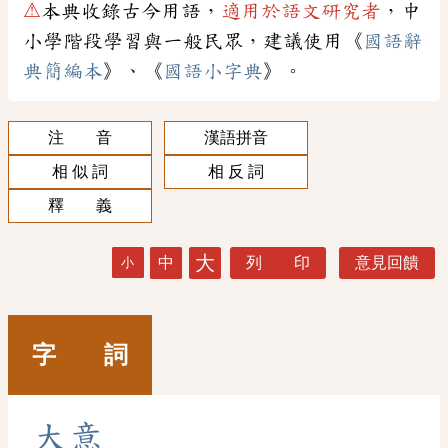
⚠
本典收錄古今用語，
適用於語文研究者
，中
小學階段學習與一般民眾，建議使用《
國語辭
典簡編本
》、《
國語小字典
》。
注 音
漢語拼音
相 似 詞
相 反 詞
釋 義
大
中
列 印
意見回饋
小
字 詞
大
意