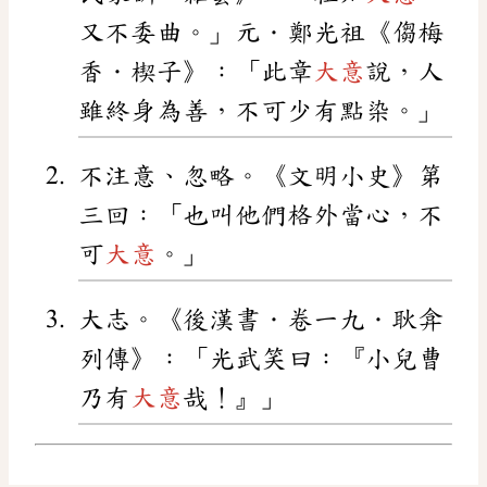
又不委曲。」元．鄭光祖《㑳梅
香．楔子》：「此章
大意
說，人
雖終身為善，不可少有點染。」
不注意、忽略。《文明小史》第
三回：「也叫他們格外當心，不
可
大意
。」
大志。《後漢書．卷一九．耿弇
列傳》：「光武笑曰：『小兒曹
乃有
大意
哉！』」