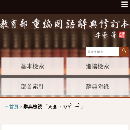
☰
基本檢索
進階檢索
部首索引
辭典附錄
ˋ
ˋ
:::
首頁
>
辭典檢視
「
」
大意 :
ㄉㄚ
ㄧ