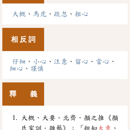
大概
、
馬虎
、
疏忽
、
粗心
相 反 詞
仔細
、
小心
、
注意
、
留心
、
當心
、
細心
、
謹慎
釋 義
大概、大要。北齊．顏之推《顏
氏家訓．雜藝》：「粗知
大意
，