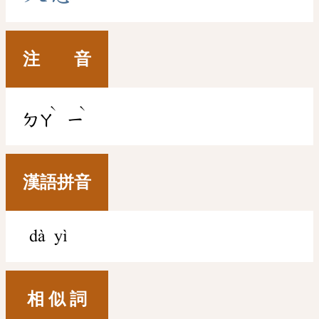
注 音
ˋ
ˋ
ㄉㄚ
ㄧ
漢語拼音
dà yì
相 似 詞