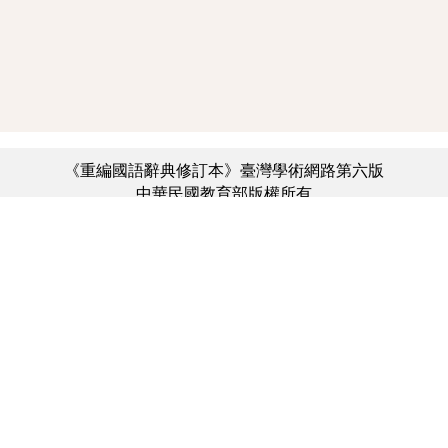
《重編國語辭典修訂本》臺灣學術網路第六版
中華民國教育部版權所有
:::
個資法及隱私聲明
|
辭典公眾授權網
|
意見交流
|
網網相連
三峽總院區地址：新北市三峽區三樹路2號、
︿
臺北院區地址：臺北市大安區和平東路一段179號、
臺中院區地址：臺中市豐原區師範街67號
電話總機：(02)7740-7890、
傳真：(02)7740-7064、
TANet VoIP：9009-7890
線上人數: 1951
累積總人次: 731,780,162