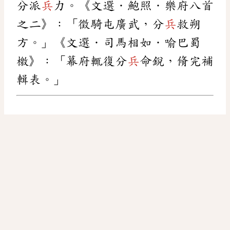
分派
兵
力。《文選．鮑照．樂府八首
之二》：「徵騎屯廣武，分
兵
救朔
方。」《文選．司馬相如．喻巴蜀
檄》：「幕府輒復分
兵
命銳，脩完補
輯表。」