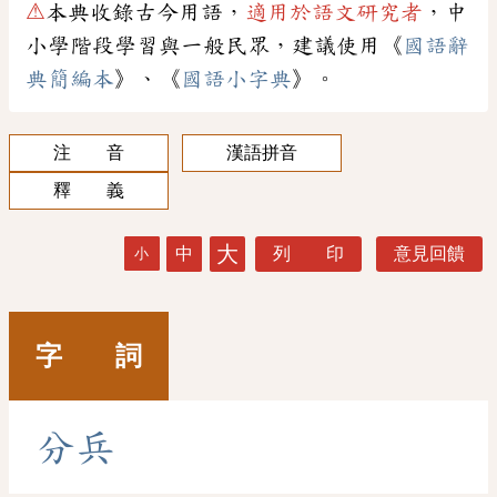
⚠
本典收錄古今用語，
適用於語文研究者
，中
小學階段學習與一般民眾，建議使用《
國語辭
典簡編本
》、《
國語小字典
》。
注 音
漢語拼音
釋 義
大
中
列 印
意見回饋
小
字 詞
分
兵