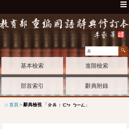
☰
基本檢索
進階檢索
部首索引
辭典附錄
:::
首頁
>
辭典檢視
「
」
分兵 :
ㄈㄣ
ㄅㄧㄥ