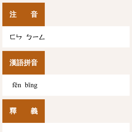
注 音
ㄈㄣ
ㄅㄧㄥ
漢語拼音
fēn bīng
釋 義