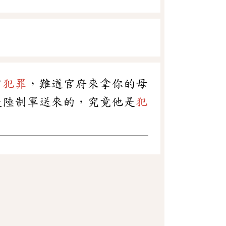
曾
犯罪
，難道官府來拿你的母
是陸制軍送來的，究竟他是
犯