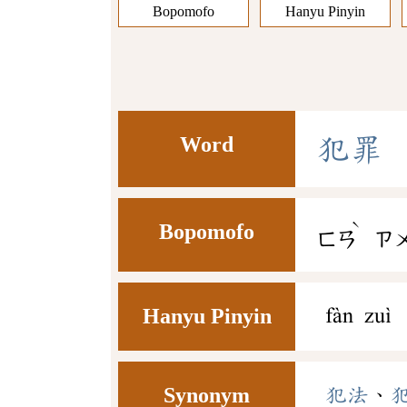
Bopomofo
Hanyu Pinyin
Word
犯
罪
ˋ
Bopomofo
ㄈㄢ
ㄗ
Hanyu Pinyin
fàn zuì
Synonym
犯法
、