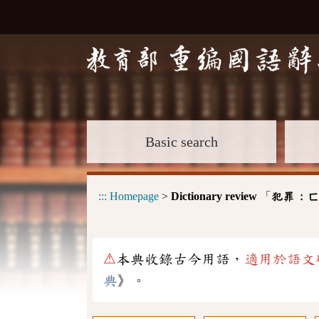
Basic search
:::
Homepage
>
Dictionary review
「
犯罪 :
ㄈ
⚠
本典收錄古今用語，
適用於語文
典
》。