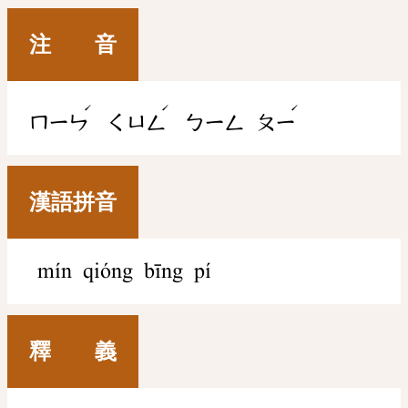
注 音
ˊ
ˊ
ˊ
ㄇㄧㄣ
ㄑㄩㄥ
ㄅㄧㄥ
ㄆㄧ
漢語拼音
mín qióng bīng pí
釋 義