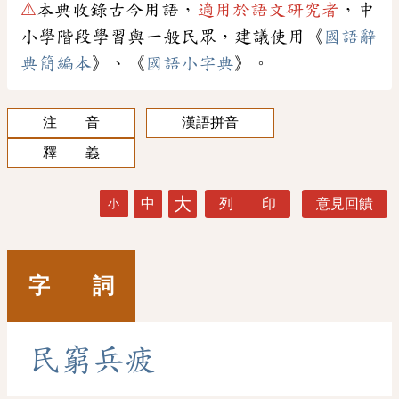
⚠
本典收錄古今用語，
適用於語文研究者
，中
小學階段學習與一般民眾，建議使用《
國語辭
典簡編本
》、《
國語小字典
》。
注 音
漢語拼音
釋 義
大
中
列 印
意見回饋
小
字 詞
民
窮
兵
疲