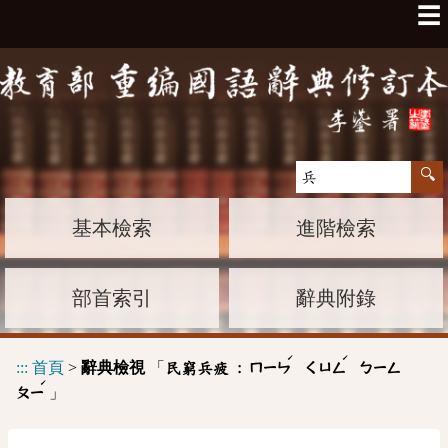
☰
基本檢索
進階檢索
部首索引
辭典附錄
ˊ
ˊ
:::
首頁
>
辭典檢視
「
民窮兵疲 :
ㄇㄧㄣ
ㄑㄩㄥ
ㄅㄧㄥ
ˊ
」
ㄆㄧ