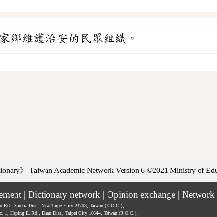
家鄉維護治安的民眾組織。
ctionary》
Taiwan Academic Network Version 6
©2021 Ministry of Educ
tement
|
Dictionary network
|
Opinion exchange
|
Network 
hu Rd., Sanxia Dist., New Taipei City 23703, Taiwan (R.O.C.)、
ec. 1, Heping E. Rd., Daan Dist., Taipei City 10644, Taiwan (R.O.C.)、