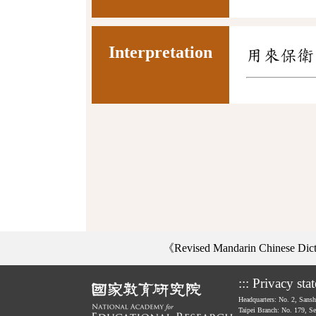
Interpretation
用來保衛
《Revised Mandarin Chinese Di
:::
Privacy sta
Headquarters: No. 2, Sans
Taipei Branch: No. 179, S