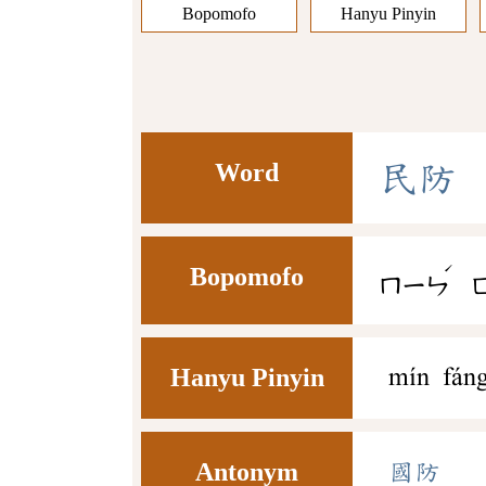
Bopomofo
Hanyu Pinyin
Word
民
防
ˊ
Bopomofo
ㄇㄧㄣ
Hanyu Pinyin
mín fán
Antonym
國防