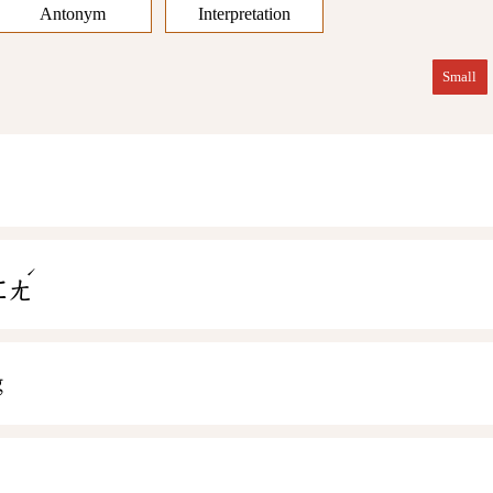
Antonym
Interpretation
Small
ˊ
ㄈㄤ
g