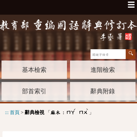
☰
基本檢索
進階檢索
部首索引
辭典附錄
ˊ
ˋ
:::
首頁
>
辭典檢視
「
」
麻木 :
ㄇㄚ
ㄇㄨ