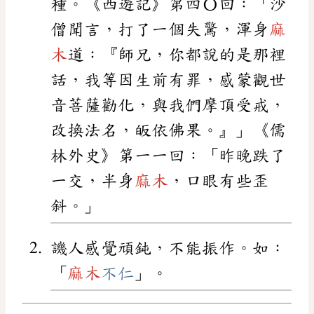
種。《西遊記》第四〇回：「沙
僧聞言，打了一個失驚，渾身
麻
木
道：『師兄，你都說的是那裡
話，我等因生前有罪，感蒙觀世
音菩薩勸化，與我們摩頂受戒，
改換法名，皈依佛果。』」《儒
林外史》第一一回：「昨晚跌了
一交，半身
麻木
，口眼有些歪
斜。」
譏人感覺頑鈍，不能振作。如：
「
麻木
不仁
」。