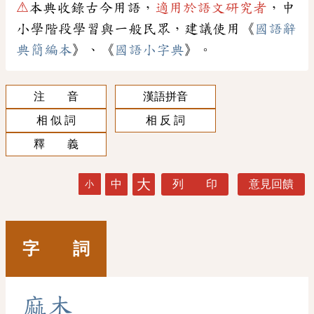
⚠
本典收錄古今用語，
適用於語文研究者
，中
小學階段學習與一般民眾，建議使用《
國語辭
典簡編本
》、《
國語小字典
》。
注 音
漢語拼音
相 似 詞
相 反 詞
釋 義
大
中
列 印
意見回饋
小
字 詞
麻
木