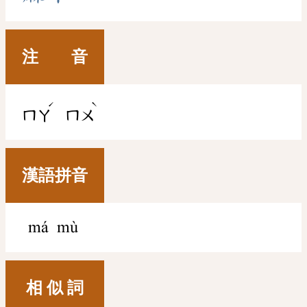
注 音
ˊ
ˋ
ㄇㄚ
ㄇㄨ
漢語拼音
má mù
相 似 詞