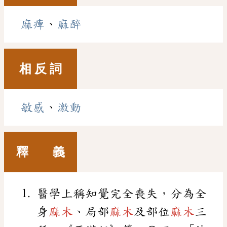
麻痺
、
麻醉
相 反 詞
敏感
、
激動
釋 義
醫學上稱知覺完全喪失，分為全
身
麻木
、局部
麻木
及部位
麻木
三