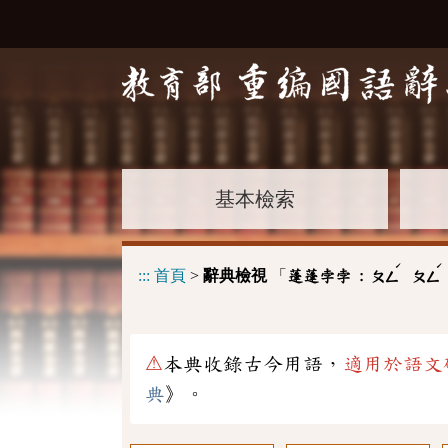
基本檢索
ˊ
ˊ
:::
首頁
>
辭典檢視
「
蓬蓬孛孛 :
ㄆㄥ
ㄆㄥ
⚠
本典收錄古今用語，
適用於語文
典
》。