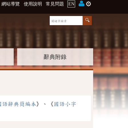
⚙️
網站導覽
使用說明
常見問題
EN
辭典附錄
國語辭典簡編本
》、《
國語小字