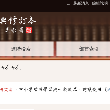
:::
最新消息
編輯說明
進階檢索
部首索引
ˊ
ˊ
」
ㄅㄛ
ㄅㄛ
研究者
，中小學階段學習與一般民眾，建議使用《