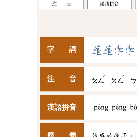
注 音
漢語拼音
蓬
蓬
孛
孛
字 詞
ˊ
ˊ
注 音
ㄆㄥ
ㄆㄥ
ㄅ
漢語拼音
péng péng b
釋 義
茂盛的樣子。