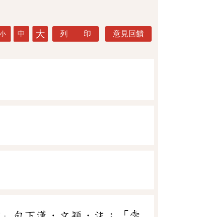
大
中
列 印
意見回饋
小
方」句下漢．文穎．注：「孛