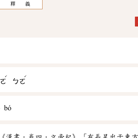
釋 義
ˊ
ˊ
ㄛ
ㄅㄛ
ó bó
《漢書．卷四．文帝紀》「有長星出于東