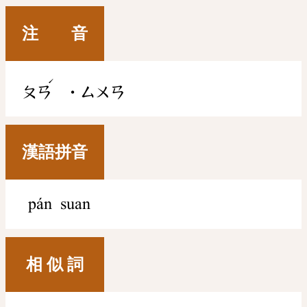
注 音
ˊ
ㄆㄢ
˙ㄙㄨㄢ
漢語拼音
pán suan
相 似 詞