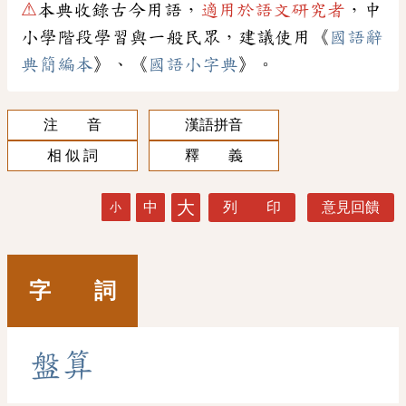
⚠
本典收錄古今用語，
適用於語文研究者
，中
小學階段學習與一般民眾，建議使用《
國語辭
典簡編本
》、《
國語小字典
》。
注 音
漢語拼音
相 似 詞
釋 義
大
中
列 印
意見回饋
小
字 詞
盤
算