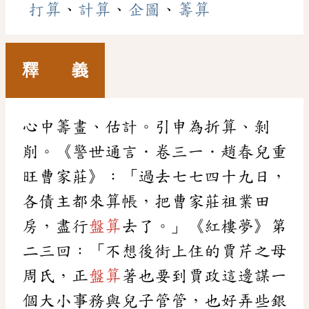
打算
、
計算
、
企圖
、
籌算
釋 義
心中籌畫、估計。引申為折算、剝
削。《警世通言．卷三一．趙春兒重
旺曹家莊》：「過去七七四十九日，
各債主都來算帳，把曹家莊祖業田
房，盡行
盤算
去了。」《紅樓夢》第
二三回：「不想後街上住的賈芹之母
周氏，正
盤算
著也要到賈政這邊謀一
個大小事務與兒子管管，也好弄些銀