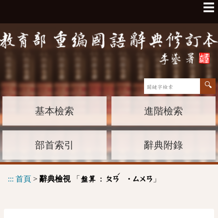
☰
基本檢索
進階檢索
部首索引
辭典附錄
ˊ
:::
首頁
>
辭典檢視
「
」
盤算 :
ㄆㄢ
˙ㄙㄨㄢ