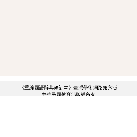
《重編國語辭典修訂本》臺灣學術網路第六版
中華民國教育部版權所有
:::
個資法及隱私聲明
|
辭典公眾授權網
|
意見交流
|
網網相連