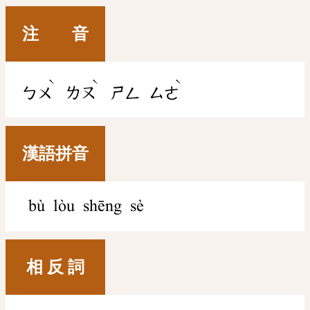
注 音
ˋ
ˋ
ˋ
ㄅㄨ
ㄌㄡ
ㄕㄥ
ㄙㄜ
漢語拼音
bù lòu shēng sè
相 反 詞