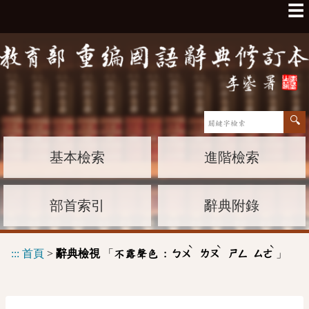
☰
基本檢索
進階檢索
部首索引
辭典附錄
ˋ
ˋ
ˋ
:::
首頁
>
辭典檢視
「
」
不露聲色 :
ㄅㄨ
ㄌㄡ
ㄕㄥ
ㄙㄜ