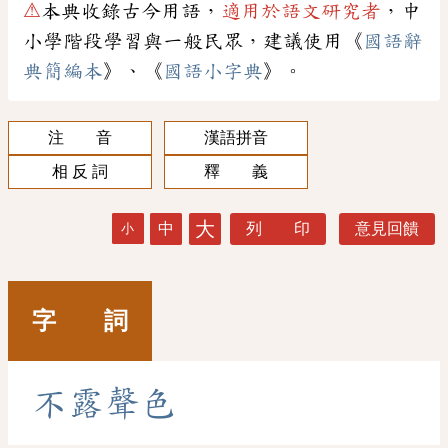
⚠
本典收錄古今用語，
適用於語文研究者
，中
小學階段學習與一般民眾，建議使用《
國語辭
典簡編本
》、《
國語小字典
》。
注 音
漢語拼音
相 反 詞
釋 義
大
中
列 印
意見回饋
小
字 詞
不
露
聲
色