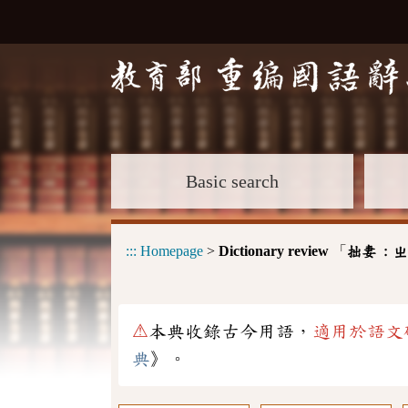
Basic search
:::
Homepage
>
Dictionary review
「
拙妻 :
ㄓ
⚠
本典收錄古今用語，
適用於語文
典
》。