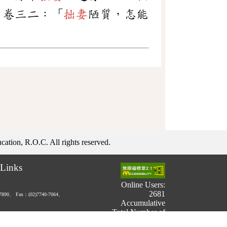
》卷三二：「
拙妻
陋質，怎能
ation, R.O.C. All rights reserved.
Links
Online Users:
2681
-7890、
Fax：(02)7740-7064、
Accumulative
Total Number of
Users: