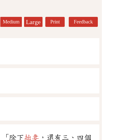
Large
Medium
Print
Feedback
：「除下
拙妻
，還有三、四個