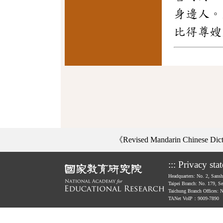
身邊人。
比得尊嫂
《Revised Mandarin Chinese Di
:::
Privacy sta
Headquarters: No. 2, Sans
Taipei Branch: No. 179, S
Taichung Branch Offices: 
TANet VoIP：9009-7890