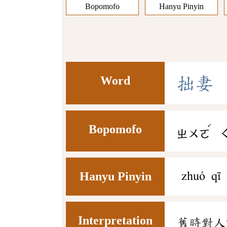
Bopomofo
Hanyu Pinyin
Word
拙
妻
ˊ
Bopomofo
ㄓㄨㄛ
Hanyu Pinyin
zhuó qī
Interpretation
舊時對人