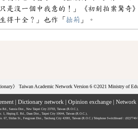
只是沒一個中我意的！」《初刻拍案驚奇
生得十全？」也作「
拙荊
」。
ctionary》
Taiwan Academic Network Version 6
©2021 Ministry of Educ
tement
|
Dictionary network
|
Opinion exchange
|
Network 
hu Rd., Sanxia Dist., New Taipei City 23703, Taiwan (R.O.C.)、
ec. 1, Heping E. Rd., Daan Dist., Taipei City 10644, Taiwan (R.O.C.)、
No. 67, Shifan St., Fengyuan Dist., Taichung City 42081, Taiwan (R.O.C.)
Telephone Switchboard：(02)7740