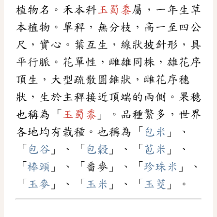
植物名。禾本科
玉蜀黍
屬，一年生草
本植物。單稈，無分枝，高一至四公
尺，實心。葉互生，線狀披針形，具
平行脈。花單性，雌雄同株，雄花序
頂生，大型疏散圓錐狀，雌花序穗
狀，生於主稈接近頂端的兩側。果穗
也稱為「
玉蜀黍
」。品種繁多，世界
各地均有栽種。也稱為「
包米
」、
「
包谷
」、「
包穀
」、「
苞米
」、
「
棒頭
」、「番麥」、「
珍珠米
」、
「
玉麥
」、「
玉米
」、「
玉茭
」。