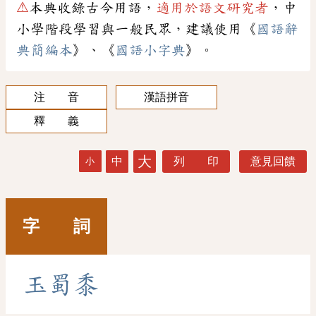
⚠
本典收錄古今用語，
適用於語文研究者
，中
小學階段學習與一般民眾，建議使用《
國語辭
典簡編本
》、《
國語小字典
》。
注 音
漢語拼音
釋 義
大
中
列 印
意見回饋
小
字 詞
玉
蜀
黍