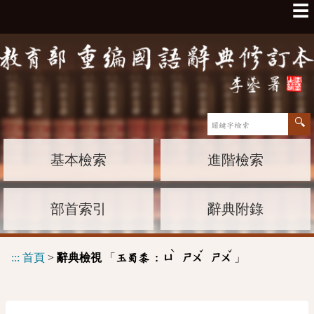
☰
基本檢索
進階檢索
部首索引
辭典附錄
ˋ
ˇ
ˇ
:::
首頁
>
辭典檢視
「
」
玉蜀黍 :
ㄩ
ㄕㄨ
ㄕㄨ