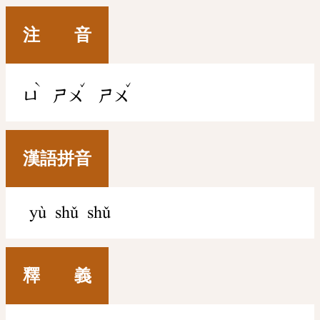
注 音
ˋ
ˇ
ˇ
ㄩ
ㄕㄨ
ㄕㄨ
漢語拼音
yù shǔ shǔ
釋 義