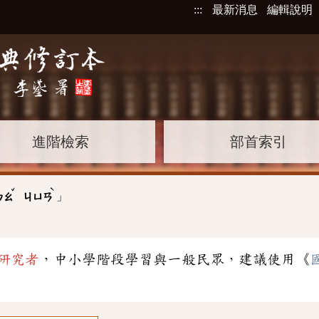
:::
最新消息
編輯說明
進階檢索
部首索引
ˇ
ˋ
」
ㄅㄠ
ㄐㄩㄢ
研究者
，中小學階段學習與一般民眾，建議使用《