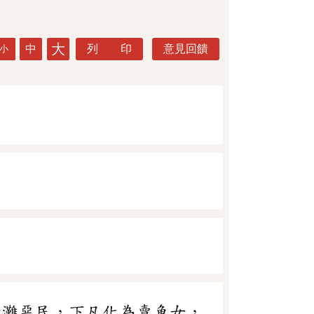
大
中
列 印
意見回饋
小
沙灘惡民，下凡化為賣魚女，