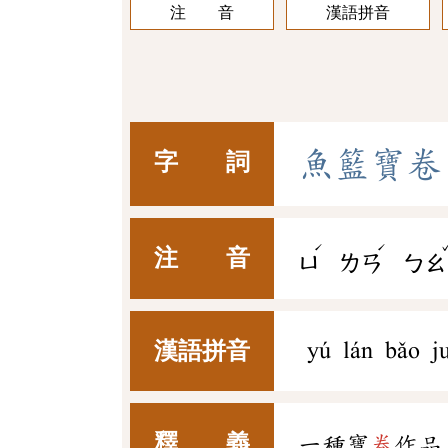
注 音
漢語拼音
魚
籃
寶
卷
字 詞
ˊ
ˊ
注 音
ㄩ
ㄌㄢ
ㄅㄠ
漢語拼音
yú lán bǎo j
釋 義
一種寶
卷
作品