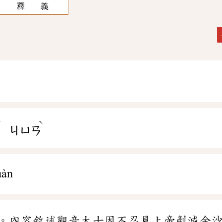
釋 義
ˇ
ˋ
ㄐㄩㄢ
uàn
。內容敘述觀音大士因不忍見上帝剷滅金