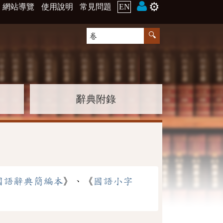
⚙️
網站導覽
使用說明
常見問題
EN
辭典附錄
國語辭典簡編本
》、《
國語小字