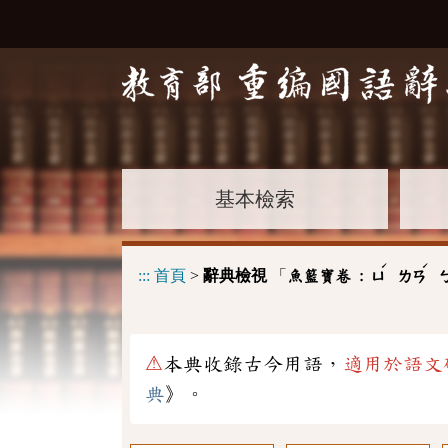
基本檢索
ˊ
ˊ
:::
首頁
>
辭典檢視
「
魚籃寶卷 :
ㄩ
ㄌㄢ
⚠
本典收錄古今用語，
適用於語文
典
》。