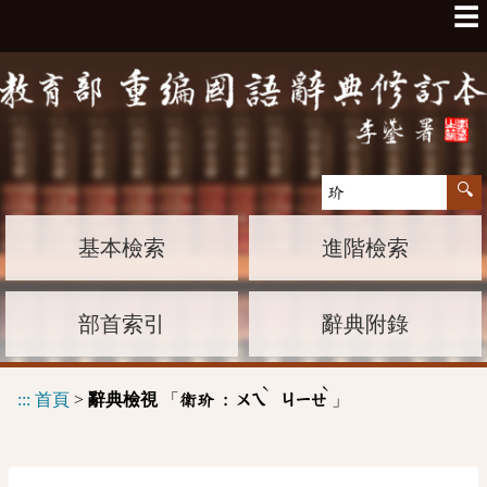
☰
基本檢索
進階檢索
部首索引
辭典附錄
ˋ
ˋ
:::
首頁
>
辭典檢視
「
」
衛玠 :
ㄨㄟ
ㄐㄧㄝ