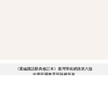
《重編國語辭典修訂本》臺灣學術網路第六版
中華民國教育部版權所有
:::
個資法及隱私聲明
|
辭典公眾授權網
|
意見交流
|
網網相連