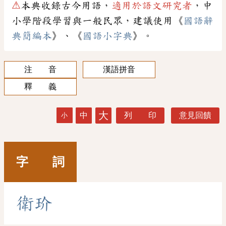
⚠
本典收錄古今用語，
適用於語文研究者
，中
小學階段學習與一般民眾，建議使用《
國語辭
典簡編本
》、《
國語小字典
》。
注 音
漢語拼音
釋 義
大
中
列 印
意見回饋
小
字 詞
衛
玠