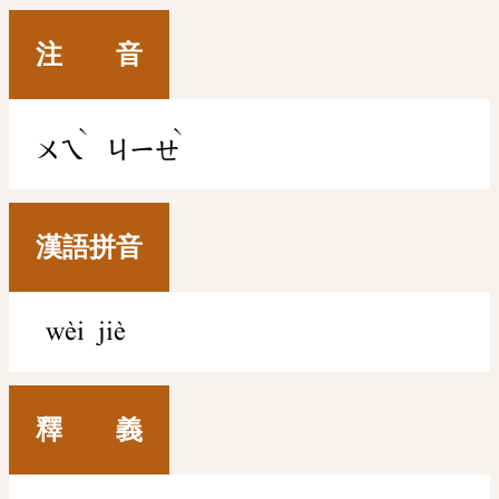
注 音
ˋ
ˋ
ㄨㄟ
ㄐㄧㄝ
漢語拼音
wèi jiè
釋 義