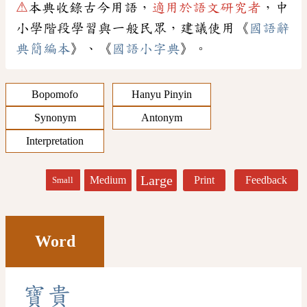
⚠
本典收錄古今用語，
適用於語文研究者
，中
小學階段學習與一般民眾，建議使用《
國語辭
典簡編本
》、《
國語小字典
》。
Bopomofo
Hanyu Pinyin
Synonym
Antonym
Interpretation
Large
Medium
Print
Feedback
Small
Word
寶
貴