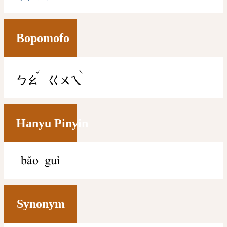
Bopomofo
ˇ
ˋ
ㄅㄠ
ㄍㄨㄟ
Hanyu Pinyin
bǎo guì
Synonym