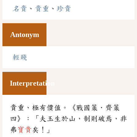
名貴
、
貴重
、
珍貴
Antonym
輕賤
Interpretation
貴重、極有價值。《戰國策．齊策
四》：「夫玉生於山，制則破焉，非
弗
寶貴
矣！」