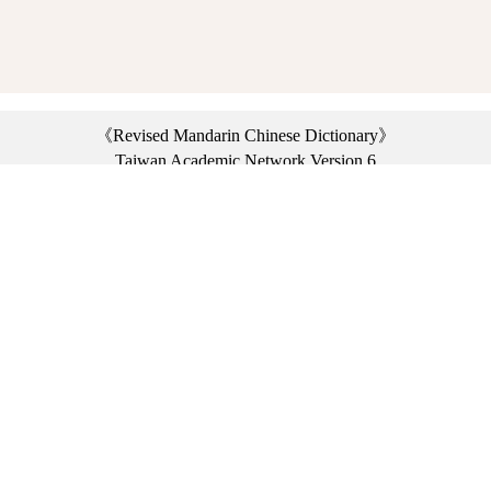
《Revised Mandarin Chinese Dictionary》
Taiwan Academic Network Version 6
©2021 Ministry of Education, R.O.C. All rights reserved.
︿
:::
Privacy statement
|
Dictionary network
|
Opinion exchange
|
Network Links
Headquarters: No. 2, Sanshu Rd., Sanxia Dist., New Taipei City 23703, Taiwan
(R.O.C.)、
Taipei Branch: No. 179, Sec. 1, Heping E. Rd., Daan Dist., Taipei City 10644,
Taiwan (R.O.C.)、
Taichung Branch Offices: No. 67, Shifan St., Fengyuan Dist., Taichung City 42081,
Taiwan (R.O.C.)