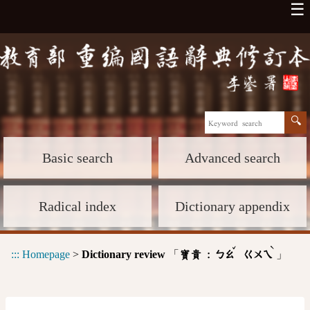
☰
Basic search
Advanced search
Radical index
Dictionary appendix
ˇ
ˋ
:::
Homepage
>
Dictionary review
「
」
寶貴 :
ㄅㄠ
ㄍㄨㄟ