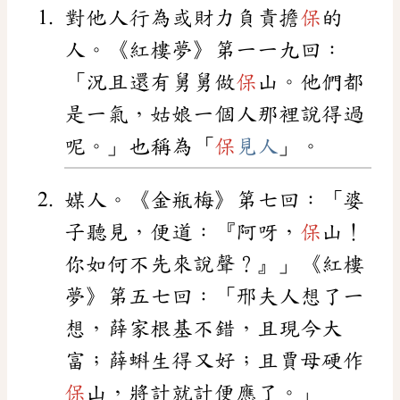
對他人行為或財力負責擔
保
的
人。《紅樓夢》第一一九回：
「況且還有舅舅做
保
山。他們都
是一氣，姑娘一個人那裡說得過
呢。」也稱為「
保
見人
」。
媒人。《金瓶梅》第七回：「婆
子聽見，便道：『阿呀，
保
山！
你如何不先來說聲？』」《紅樓
夢》第五七回：「邢夫人想了一
想，薛家根基不錯，且現今大
富；薛蝌生得又好；且賈母硬作
保
山，將計就計便應了。」