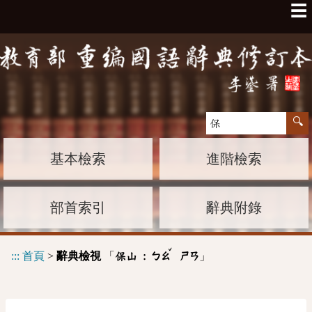
☰
基本檢索
進階檢索
部首索引
辭典附錄
ˇ
:::
首頁
>
辭典檢視
「
」
保山 :
ㄅㄠ
ㄕㄢ