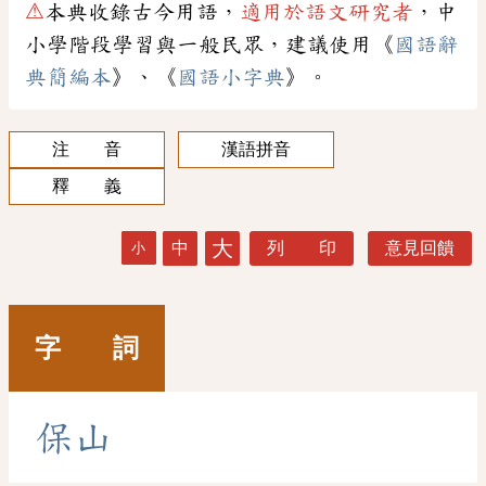
⚠
本典收錄古今用語，
適用於語文研究者
，中
小學階段學習與一般民眾，建議使用《
國語辭
典簡編本
》、《
國語小字典
》。
注 音
漢語拼音
釋 義
大
中
列 印
意見回饋
小
字 詞
保
山