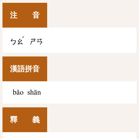
注 音
ˇ
ㄅㄠ
ㄕㄢ
漢語拼音
bǎo shān
釋 義