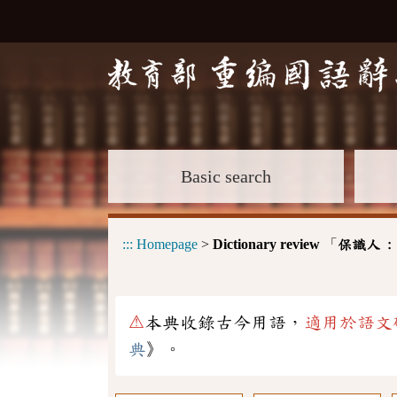
Basic search
:::
Homepage
>
Dictionary review
「
保識人 
⚠
本典收錄古今用語，
適用於語文
典
》。