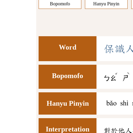
Bopomofo
Hanyu Pinyin
Word
保
識
ˇ
ˋ
Bopomofo
ㄅㄠ
ㄕ
Hanyu Pinyin
bǎo shì 
Interpretation
對於他人