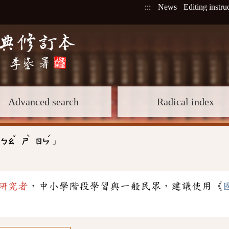
:::
News
Editing instru
Advanced search
Radical index
ˇ
ˋ
ˊ
」
:
ㄅㄠ
ㄕ
ㄖㄣ
研究者
，中小學階段學習與一般民眾，建議使用《