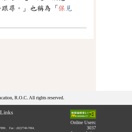
去跟尋。」也稱為「
保
見
ation, R.O.C. All rights reserved.
Links
Online Users:
3037
-7890、
Fax：(02)7740-7064、