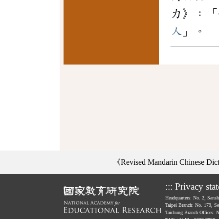
力》：「
人
」。
《Revised Mandarin Chinese Di
:::
Privacy sta
Headquarters: No. 2, Sans
Taipei Branch: No. 179, S
Taichung Branch Offices: 