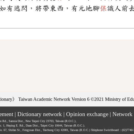
如有逃閃，將帶東西，有元地腳
保
識人前
ctionary》
Taiwan Academic Network Version 6
©2021 Ministry of Educ
tement
|
Dictionary network
|
Opinion exchange
|
Network 
hu Rd., Sanxia Dist., New Taipei City 23703, Taiwan (R.O.C.)、
ec. 1, Heping E. Rd., Daan Dist., Taipei City 10644, Taiwan (R.O.C.)、
No. 67, Shifan St., Fengyuan Dist., Taichung City 42081, Taiwan (R.O.C.)
Telephone Switchboard：(02)7740