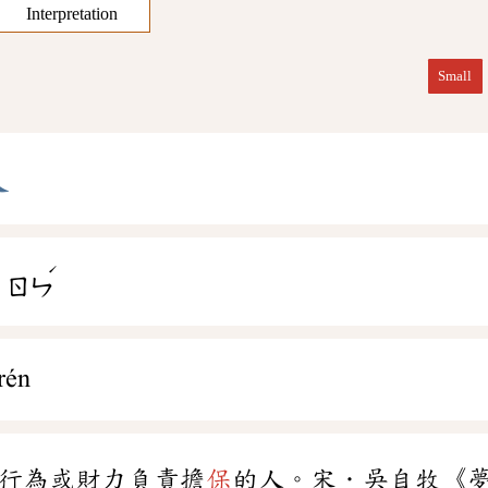
Interpretation
Small
人
ˊ
ㄖㄣ
rén
行為或財力負責擔
保
的人。宋．吳自牧《