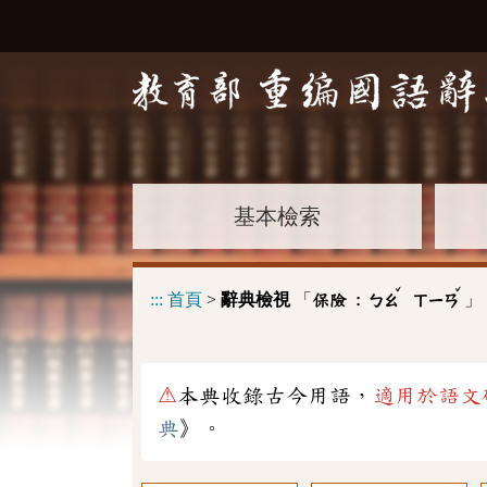
基本檢索
ˇ
ˇ
:::
首頁
>
辭典檢視
「
」
保險 :
ㄅㄠ
ㄒㄧㄢ
⚠
本典收錄古今用語，
適用於語文
典
》。