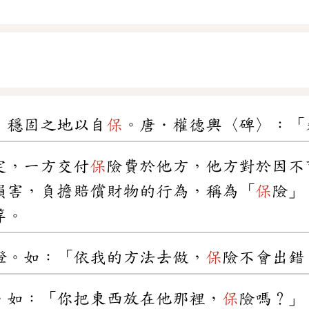
、穩固之地以自
保
。唐．權德輿〈碑〉：「
定，一方交付
保
險費於他方，他方對於因不
損害，負擔賠償財物的行為，稱為「
保
險」
等。
證。如：「依我的方法去做，
保
險不會出錯
。如：「你把東西放在他那裡，
保
險嗎？」