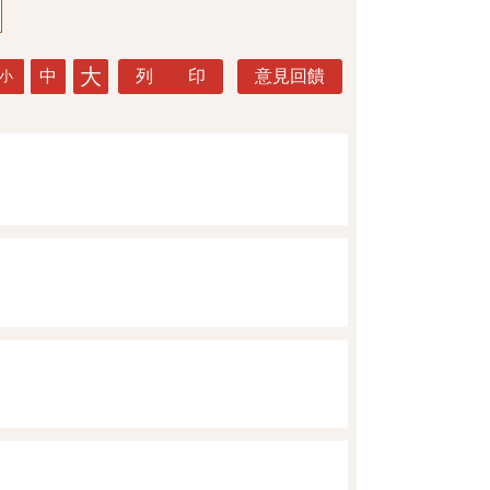
大
中
列 印
意見回饋
小