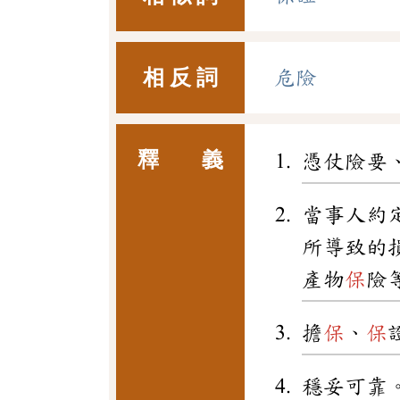
相 反 詞
危險
釋 義
憑仗險要
當事人約
所導致的
產物
保
險
擔
保
、
保
穩妥可靠