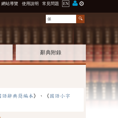
⚙️
網站導覽
使用說明
常見問題
EN
辭典附錄
國語辭典簡編本
》、《
國語小字