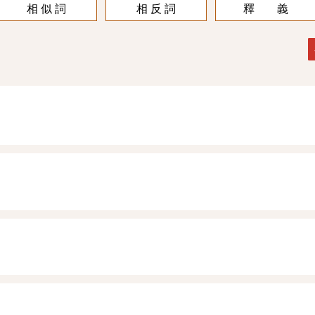
相 似 詞
相 反 詞
釋 義