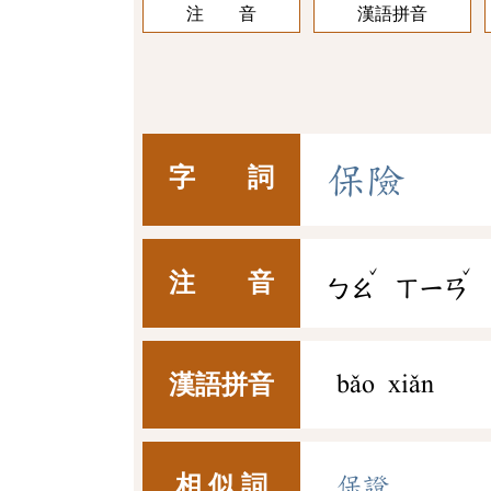
注 音
漢語拼音
保
險
字 詞
ˇ
ˇ
注 音
ㄅㄠ
ㄒㄧㄢ
漢語拼音
bǎo xiǎn
相 似 詞
保證