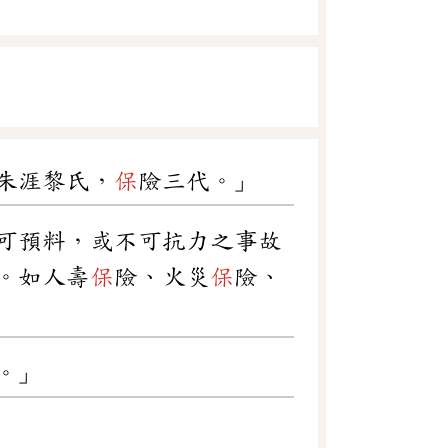
朱涯黎氏，
保
險三代。」
可預料，或不可抗力之事故
。如人壽
保
險、火災
保
險、
。」