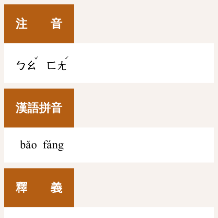
注 音
ˇ
ˊ
ㄅㄠ
ㄈㄤ
漢語拼音
bǎo fáng
釋 義