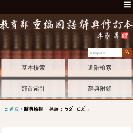
☰
基本檢索
進階檢索
部首索引
辭典附錄
ˇ
ˊ
:::
首頁
>
辭典檢視
「
」
保防 :
ㄅㄠ
ㄈㄤ