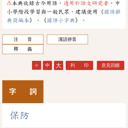
⚠
本典收錄古今用語，
適用於語文研究者
，中
小學階段學習與一般民眾，建議使用《
國語辭
典簡編本
》、《
國語小字典
》。
注 音
漢語拼音
釋 義
大
中
列 印
意見回饋
小
字 詞
保
防