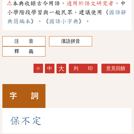
⚠
本典收錄古今用語，
適用於語文研究者
，中
小學階段學習與一般民眾，建議使用《
國語辭
典簡編本
》、《
國語小字典
》。
注 音
漢語拼音
釋 義
大
中
列 印
意見回饋
小
字 詞
保
不
定