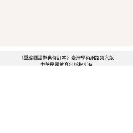
《重編國語辭典修訂本》臺灣學術網路第六版
中華民國教育部版權所有
:::
個資法及隱私聲明
|
辭典公眾授權網
|
意見交流
|
網網相連
三峽總院區地址：新北市三峽區三樹路2號、
︿
臺北院區地址：臺北市大安區和平東路一段179號、
臺中院區地址：臺中市豐原區師範街67號
電話總機：(02)7740-7890、
傳真：(02)7740-7064、
TANet VoIP：9009-7890
線上人數: 2528