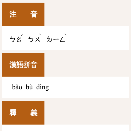
注 音
ˇ
ˋ
ˋ
ㄅㄠ
ㄅㄨ
ㄉㄧㄥ
漢語拼音
bǎo bù dìng
釋 義