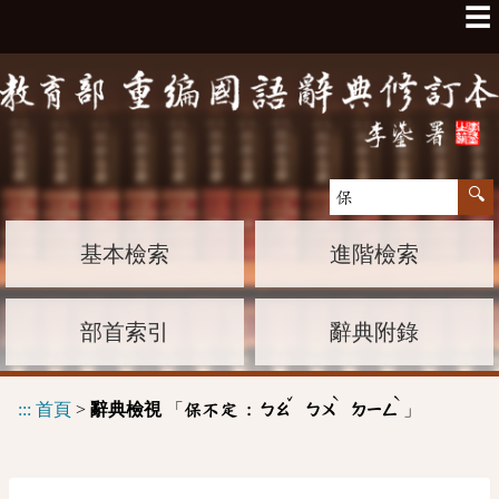
☰
基本檢索
進階檢索
部首索引
辭典附錄
ˇ
ˋ
ˋ
:::
首頁
>
辭典檢視
「
」
保不定 :
ㄅㄠ
ㄅㄨ
ㄉㄧㄥ