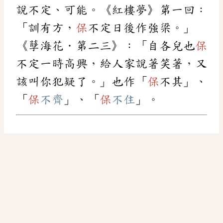
說不定、可能。《紅樓夢》第一回：
「訓有方，
保
不定日後作強梁。」
《孽海花．第二三》：「自各兒也
保
不定一時高興，給人家說著笑著，又
該叫你犯疑了。」也作「
保
不其」、
「
保
不齊
」、「
保
不住
」。