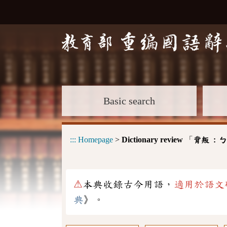
Basic search
:::
Homepage
>
Dictionary review
「
背叛 :
ㄅ
⚠
本典收錄古今用語，
適用於語文
典
》。