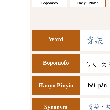
Bopomofo
Hanyu Pinyin
Word
背
叛
ˋ
Bopomofo
ㄅㄟ
ㄆ
Hanyu Pinyin
bèi pàn
Synonym
背離
、