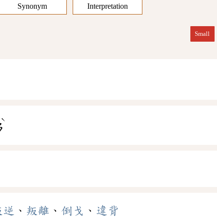
Synonym
Interpretation
Small
ˋ
ㄢ
叛逆
、
叛離
、
倒戈
、
違背