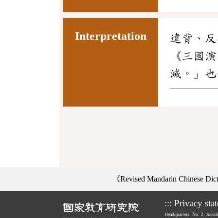
Interpretation
違背、反
《三國演
滅。」也
《Revised Mandarin Chinese Di
:::
Privacy sta
Headquarters: No. 2, Sans