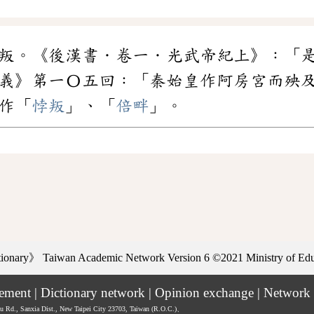
叛。《後漢書．卷一．光武帝紀上》：「
義》第一〇五回：「秦始皇作阿房宮而殃
作「
悖叛
」、「
倍畔
」。
ctionary》
Taiwan Academic Network Version 6
©2021 Ministry of Educ
tement
|
Dictionary network
|
Opinion exchange
|
Network 
hu Rd., Sanxia Dist., New Taipei City 23703, Taiwan (R.O.C.)、