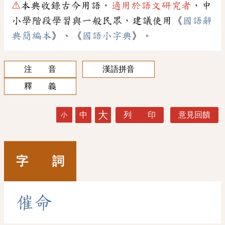
⚠
本典收錄古今用語，
適用於語文研究者
，中
小學階段學習與一般民眾，建議使用《
國語辭
典簡編本
》、《
國語小字典
》。
注 音
漢語拼音
釋 義
大
中
列 印
意見回饋
小
字 詞
催
命