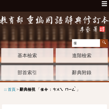
☰
基本檢索
進階檢索
部首索引
辭典附錄
ˋ
:::
首頁
>
辭典檢視
「
」
催命 :
ㄘㄨㄟ
ㄇㄧㄥ