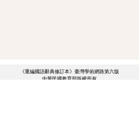
《重編國語辭典修訂本》臺灣學術網路第六版
中華民國教育部版權所有
:::
個資法及隱私聲明
|
辭典公眾授權網
|
意見交流
|
網網相連
三峽總院區地址：新北市三峽區三樹路2號、
︿
臺北院區地址：臺北市大安區和平東路一段179號、
臺中院區地址：臺中市豐原區師範街67號
電話總機：(02)7740-7890、