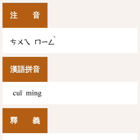
注 音
ˋ
ㄘㄨㄟ
ㄇㄧㄥ
漢語拼音
cuī mìng
釋 義