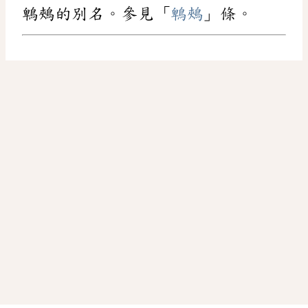
鵯鵊的別名。參見「
鵯鵊
」條。