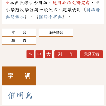
⚠
本典收錄古今用語，
適用於語文研究者
，中
小學階段學習與一般民眾，建議使用《
國語辭
典簡編本
》、《
國語小字典
》。
注 音
漢語拼音
釋 義
大
中
列 印
意見回饋
小
字 詞
催
明
鳥