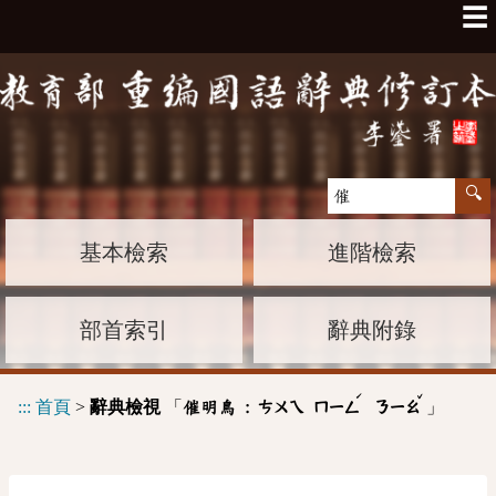
☰
基本檢索
進階檢索
部首索引
辭典附錄
ˊ
ˇ
:::
首頁
>
辭典檢視
「
」
催明鳥 :
ㄘㄨㄟ
ㄇㄧㄥ
ㄋㄧㄠ