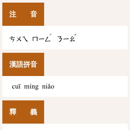
注 音
ˊ
ˇ
ㄘㄨㄟ
ㄇㄧㄥ
ㄋㄧㄠ
漢語拼音
cuī míng niǎo
釋 義