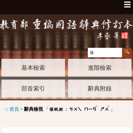
☰
基本檢索
進階檢索
部首索引
辭典附錄
ˊ
ˋ
:::
首頁
>
辭典檢視
「
」
催眠術 :
ㄘㄨㄟ
ㄇㄧㄢ
ㄕㄨ