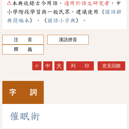
⚠
本典收錄古今用語，
適用於語文研究者
，中
小學階段學習與一般民眾，建議使用《
國語辭
典簡編本
》、《
國語小字典
》。
注 音
漢語拼音
釋 義
大
中
列 印
意見回饋
小
字 詞
催
眠
術