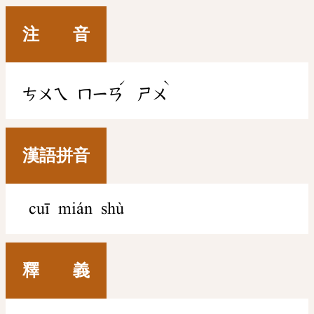
注 音
ˊ
ˋ
ㄘㄨㄟ
ㄇㄧㄢ
ㄕㄨ
漢語拼音
cuī mián shù
釋 義