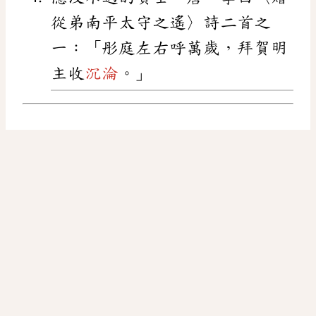
從弟南平太守之遙〉詩二首之
一：「彤庭左右呼萬歲，拜賀明
主收
沉淪
。」