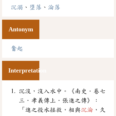
沉溺
、
墮落
、
淪落
Antonym
奮起
Interpretation
沉沒，沒入水中。《南史．卷七
三．孝義傳上．張進之傳》：
「進之投水拯救，相與
沉淪
，久