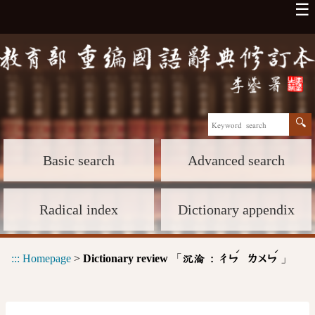
☰
Basic search
Advanced search
Radical index
Dictionary appendix
ˊ
ˊ
:::
Homepage
>
Dictionary review
「
」
沉淪 :
ㄔㄣ
ㄌㄨㄣ