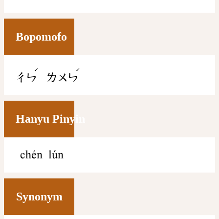
Bopomofo
ˊ
ˊ
ㄔㄣ
ㄌㄨㄣ
Hanyu Pinyin
chén lún
Synonym