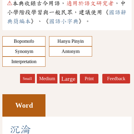
⚠
本典收錄古今用語，
適用於語文研究者
，中
小學階段學習與一般民眾，建議使用《
國語辭
典簡編本
》、《
國語小字典
》。
Bopomofo
Hanyu Pinyin
Synonym
Antonym
Interpretation
Large
Medium
Print
Feedback
Small
Word
沉
淪