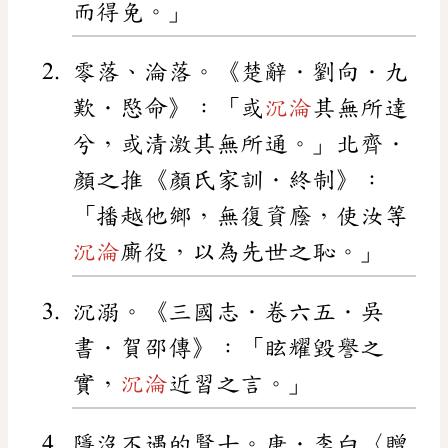
而得免。」
零落、淪落。《楚辭．劉向．九
歎．愍命》：「或
沉淪
其無所達
兮，或清激其無所通。」北齊．
顏之推《顏氏家訓．終制》：
「播越他鄉，無復資廕，使汝等
沉淪
廝役，以為先世之恥。」
沉溺。《三國志．卷六五．吳
書．賀邵傳》：「眩耀毀譽之
實，
沉淪
近習之言。」
隱沒不遇的賢士。唐．李白〈贈