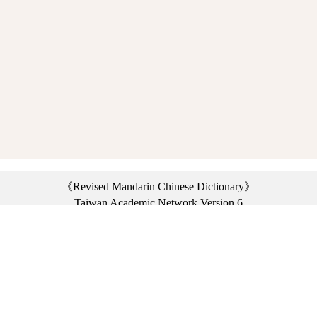
《Revised Mandarin Chinese Dictionary》
Taiwan Academic Network Version 6
©2021 Ministry of Education, R.O.C. All rights reserved.
:::
Privacy statement
|
Dictionary network
|
Opinion exchange
|