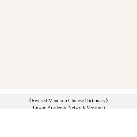
《Revised Mandarin Chinese Dictionary》
Taiwan Academic Network Version 6
©2021 Ministry of Education, R.O.C. All rights reserved.