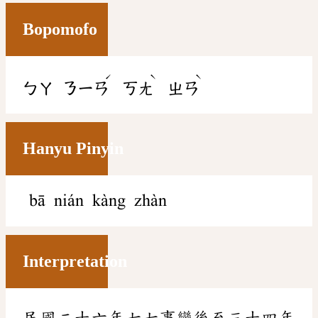
Bopomofo
ˊ
ˋ
ˋ
ㄅㄚ
ㄋㄧㄢ
ㄎㄤ
ㄓㄢ
Hanyu Pinyin
bā nián kàng zhàn
Interpretation
民國二十六年七七事變後至三十四年