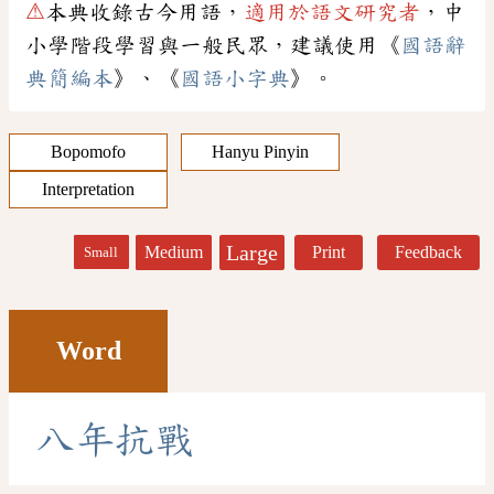
⚠
本典收錄古今用語，
適用於語文研究者
，中
小學階段學習與一般民眾，建議使用《
國語辭
典簡編本
》、《
國語小字典
》。
Bopomofo
Hanyu Pinyin
Interpretation
Large
Medium
Print
Feedback
Small
Word
八
年
抗
戰