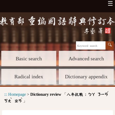
☰
Basic search
Advanced search
Radical index
Dictionary appendix
ˊ
:::
Homepage
>
Dictionary review
「
八年抗戰 :
ㄅㄚ
ㄋㄧㄢ
ˋ
ˋ
」
ㄎㄤ
ㄓㄢ