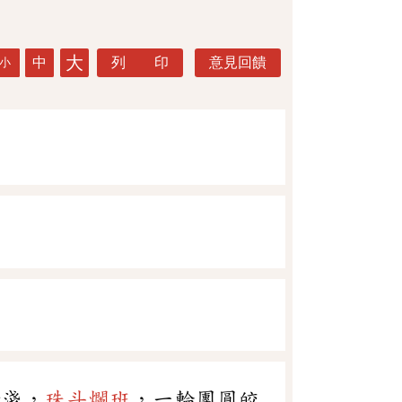
大
中
列 印
意見回饋
小
清淺，
珠斗爛班
，一輪團圓皎