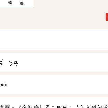
釋 義
ˋ
ㄢ
ㄅㄢ
bān
燦爛。《金瓶梅》第二四回：「但見銀河