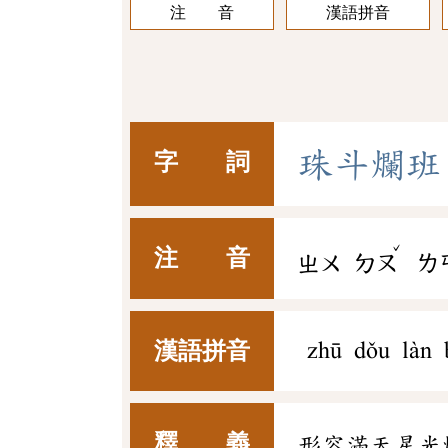
注 音
漢語拼音
珠
斗
爛
班
字 詞
ˇ
注 音
ㄓㄨ
ㄉㄡ
ㄌ
漢語拼音
zhū dǒu làn 
釋 義
形容滿天星光