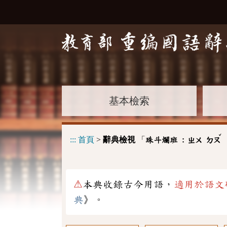
基本檢索
ˇ
:::
首頁
>
辭典檢視
「
珠斗爛班 :
ㄓㄨ
ㄉㄡ
⚠
本典收錄古今用語，
適用於語文
典
》。