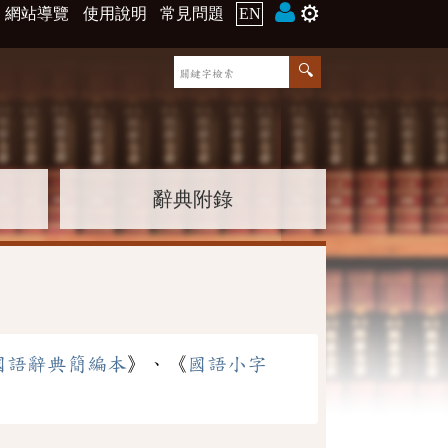
⚙️
網站導覽
使用說明
常見問題
EN
辭典附錄
國語辭典簡編本
》、《
國語小字