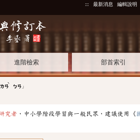
:::
最新消息
編輯說明
進階檢索
部首索引
ˋ
」
ㄌㄢ
ㄅㄢ
研究者
，中小學階段學習與一般民眾，建議使用《