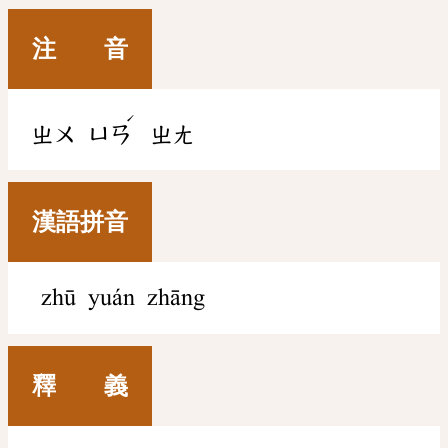
注 音
ˊ
ㄓㄨ
ㄩㄢ
ㄓㄤ
漢語拼音
zhū yuán zhāng
釋 義