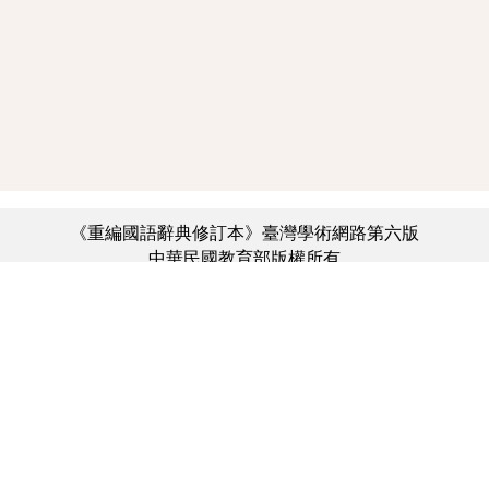
《重編國語辭典修訂本》臺灣學術網路第六版
中華民國教育部版權所有
:::
個資法及隱私聲明
|
辭典公眾授權網
|
意見交流
|
網網相連
三峽總院區地址：新北市三峽區三樹路2號、
︿
臺北院區地址：臺北市大安區和平東路一段179號、
臺中院區地址：臺中市豐原區師範街67號
電話總機：(02)7740-7890、
傳真：(02)7740-7064、
TANet VoIP：9009-7890