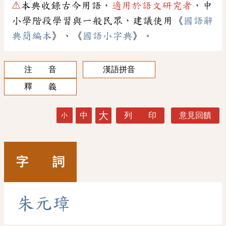
⚠
本典收錄古今用語，
適用於語文研究者
，中
小學階段學習與一般民眾，建議使用《
國語辭
典簡編本
》、《
國語小字典
》。
注 音
漢語拼音
釋 義
大
中
列 印
意見回饋
小
字 詞
朱
元
璋