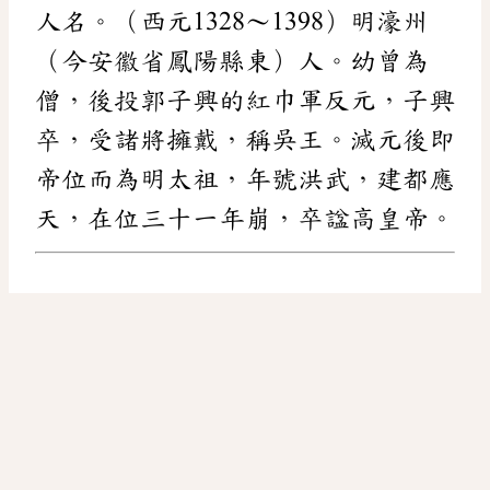
人名。（西元1328～1398）明濠州
（今安徽省鳳陽縣東）人。幼曾為
僧，後投郭子興的紅巾軍反元，子興
卒，受諸將擁戴，稱吳王。滅元後即
帝位而為明太祖，年號洪武，建都應
天，在位三十一年崩，卒諡高皇帝。