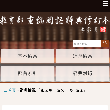
☰
基本檢索
進階檢索
部首索引
辭典附錄
ˊ
:::
首頁
>
辭典檢視
「
」
朱元璋 :
ㄓㄨ
ㄩㄢ
ㄓㄤ