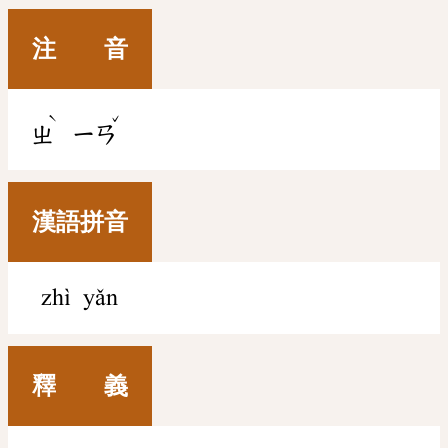
注 音
ˋ
ˇ
ㄓ
ㄧㄢ
漢語拼音
zhì yǎn
釋 義