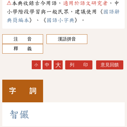
⚠
本典收錄古今用語，
適用於語文研究者
，中
小學階段學習與一般民眾，建議使用《
國語辭
典簡編本
》、《
國語小字典
》。
注 音
漢語拼音
釋 義
大
中
列 印
意見回饋
小
字 詞
智
儼