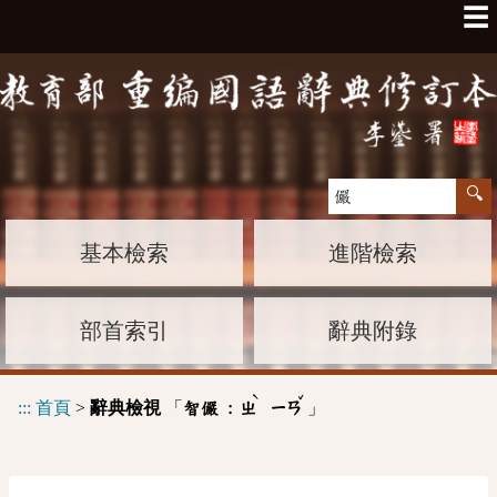
☰
基本檢索
進階檢索
部首索引
辭典附錄
ˋ
ˇ
:::
首頁
>
辭典檢視
「
」
智儼 :
ㄓ
ㄧㄢ