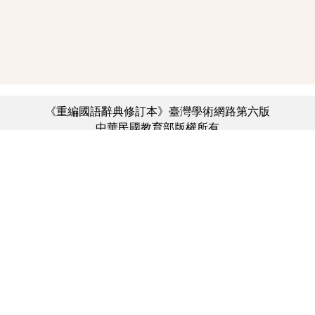
《重編國語辭典修訂本》臺灣學術網路第六版
中華民國教育部版權所有
:::
個資法及隱私聲明
|
辭典公眾授權網
|
意見交流
|
網網相連
三峽總院區地址：新北市三峽區三樹路2號、
︿
臺北院區地址：臺北市大安區和平東路一段179號、
臺中院區地址：臺中市豐原區師範街67號
電話總機：(02)7740-7890、
傳真：(02)7740-7064、
TANet VoIP：9009-7890
線上人數: 3001
累積總人次: 732,082,140