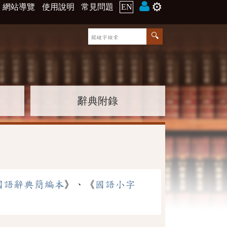
⚙️
網站導覽
使用說明
常見問題
EN
辭典附錄
國語辭典簡編本
》、《
國語小字