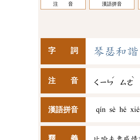
注 音
漢語拼音
琴
瑟
和
諧
字 詞
ˊ
ˋ
注 音
ㄑㄧㄣ
ㄙㄜ
漢語拼音
qín sè hé xié
釋 義
比喻夫妻感情