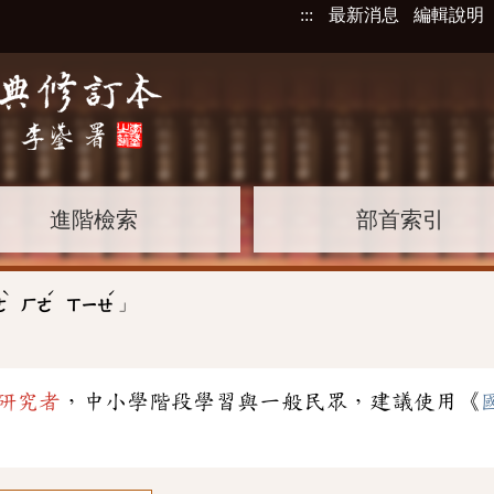
:::
最新消息
編輯說明
進階檢索
部首索引
ˋ
ˊ
ˊ
」
ㄜ
ㄏㄜ
ㄒㄧㄝ
研究者
，中小學階段學習與一般民眾，建議使用《