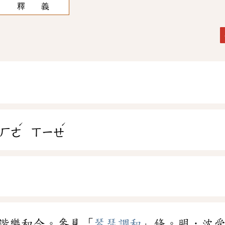
釋 義
ˊ
ˊ
ㄏㄜ
ㄒㄧㄝ
諧樂和合。參見「
琴瑟調和
」條。明．沈