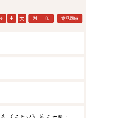
大
中
列 印
意見回饋
小
受先《三元記》第三六齣：