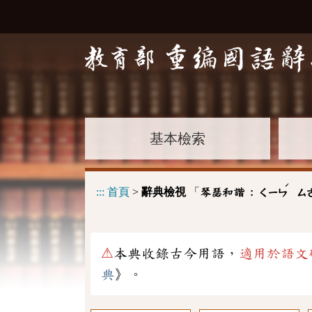
基本檢索
ˊ
:::
首頁
>
辭典檢視
「
琴瑟和諧 :
ㄑㄧㄣ
ㄙ
⚠
本典收錄古今用語，
適用於語文
典
》。