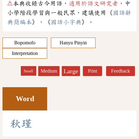
⚠
本典收錄古今用語，
適用於語文研究者
，中
小學階段學習與一般民眾，建議使用《
國語辭
典簡編本
》、《
國語小字典
》。
Bopomofo
Hanyu Pinyin
Interpretation
Large
Medium
Print
Feedback
Small
Word
秋
瑾