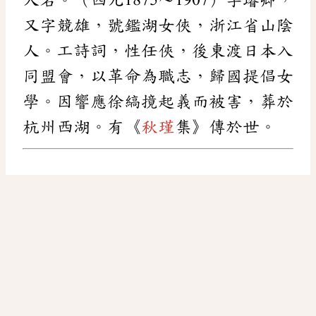
又字競雄，號鑑湖女俠，浙江省山陰
人。工詩詞，性任俠，後東渡日本入
同盟會，以革命為職志，歸國提倡女
學。因響應徐縞摬起義而被害，葬於
杭州西湖。有《
秋瑾
集》傳於世。