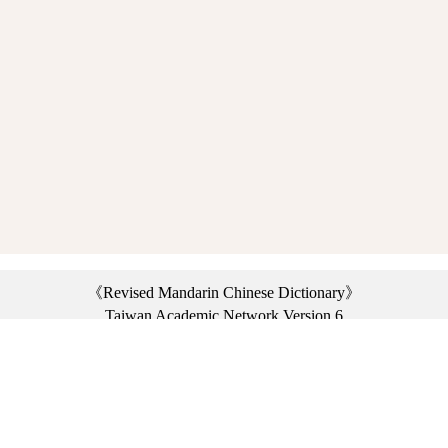
《Revised Mandarin Chinese Dictionary》
Taiwan Academic Network Version 6
©2021 Ministry of Education, R.O.C. All rights reserved.