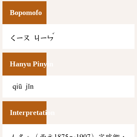
Bopomofo
ˇ
ㄑㄧㄡ
ㄐㄧㄣ
Hanyu Pinyin
qiū jǐn
Interpretation
人名。（西元1875～1907）字璿卿，