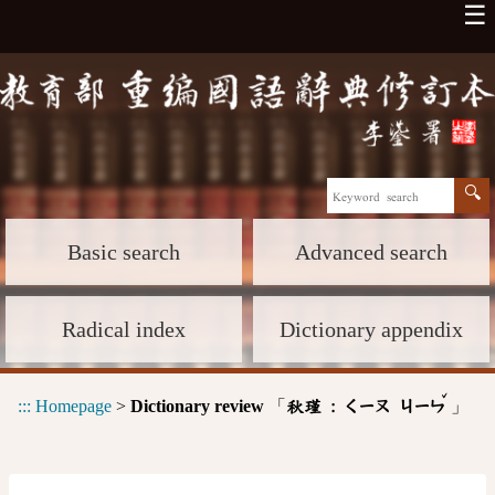
☰
Basic search
Advanced search
Radical index
Dictionary appendix
ˇ
:::
Homepage
>
Dictionary review
「
」
秋瑾 :
ㄑㄧㄡ
ㄐㄧㄣ