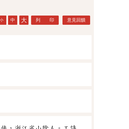
大
中
列 印
意見回饋
小
湖女俠，浙江省山陰人。工詩