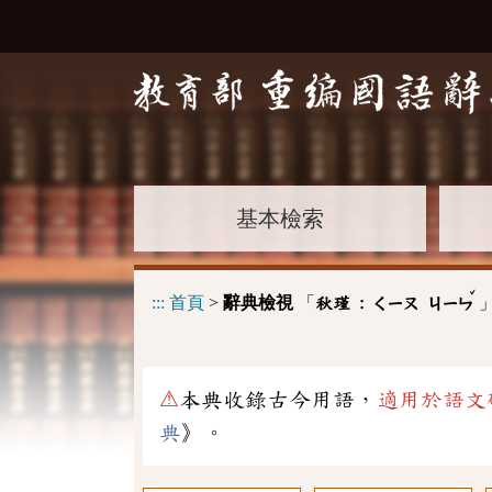
基本檢索
ˇ
:::
首頁
>
辭典檢視
「
秋瑾 :
ㄑㄧㄡ
ㄐㄧㄣ
⚠
本典收錄古今用語，
適用於語文
典
》。