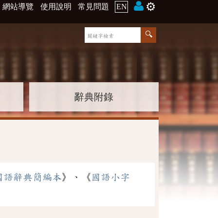
⚙️
網站導覽
使用說明
常見問題
EN
辭典附錄
國語辭典簡編本
》、《
國語小字