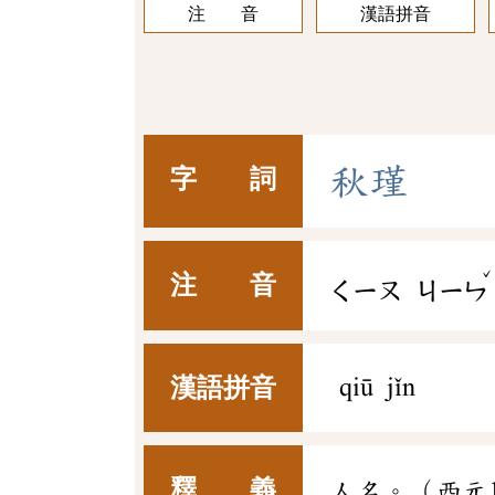
注 音
漢語拼音
秋
瑾
字 詞
ˇ
注 音
ㄑㄧㄡ
ㄐㄧㄣ
漢語拼音
qiū jǐn
釋 義
人名。（西元