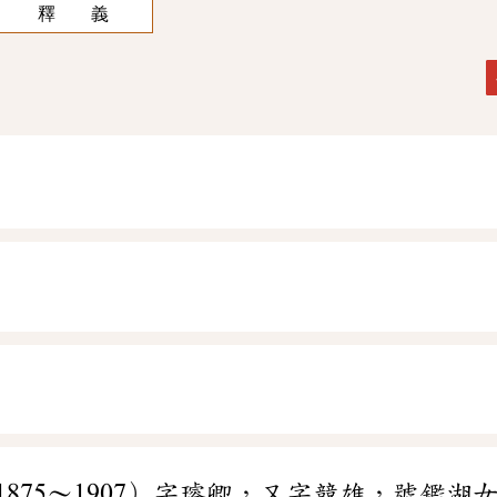
釋 義
1875～1907）字璿卿，又字競雄，號鑑