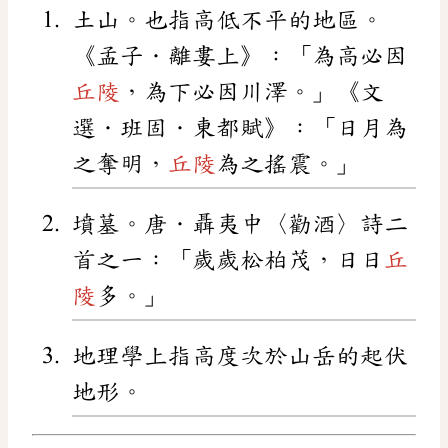
土山。也指高低不平的地區。
《孟子．離婁上》：「為高必因
丘陵
，為下必因川澤。」《文
選．班固．東都賦》：「日月為
之奪明，
丘陵
為之搖震。」
墳墓。唐．聶夷中〈勸酒〉詩二
首之一：「歲歲松柏茂，日日
丘
陵
多。」
地理學上指高度次於山岳的起伏
地形。