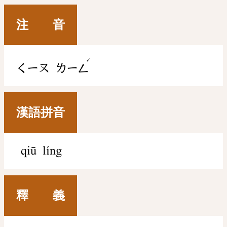
注 音
ˊ
ㄑㄧㄡ
ㄌㄧㄥ
漢語拼音
qiū líng
釋 義