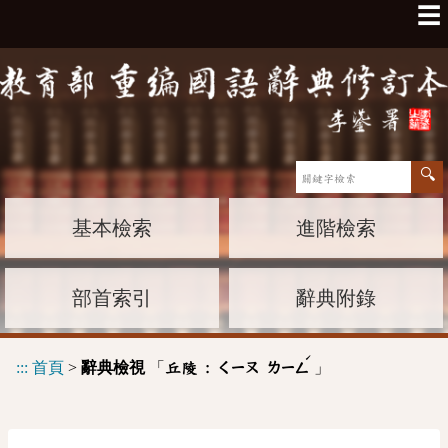
☰
基本檢索
進階檢索
部首索引
辭典附錄
ˊ
:::
首頁
>
辭典檢視
「
」
丘陵 :
ㄑㄧㄡ
ㄌㄧㄥ