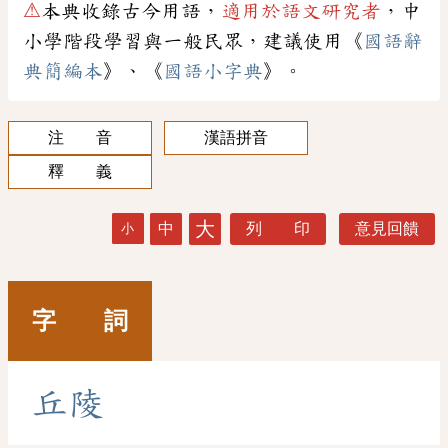
⚠
本典收錄古今用語，
適用於語文研究者
，中
小學階段學習與一般民眾，建議使用《
國語辭
典簡編本
》、《
國語小字典
》。
注 音
漢語拼音
釋 義
大
中
列 印
意見回饋
小
字 詞
丘
陵